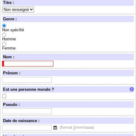
Titre :
Genre :
Non spécifié
Homme
Femme
Nom :
Prénom :
Est une personne morale ?
Pseudo :
Date de naissance :
(format jj/mm/aaaa)
Sélectionnez