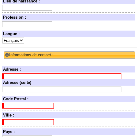
une
Lieu de naissance :
date
Profession :
Langue :
Informations de contact :
Collapse/Expand
Adresse :
Adresse (suite)
Code Postal :
Ville :
Pays :