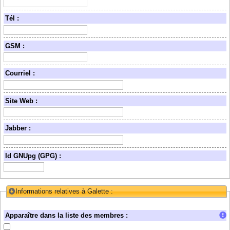
Tél :
GSM :
Courriel :
Site Web :
Jabber :
Id GNUpg (GPG) :
Informations relatives à Galette :
Collapse/Expand
Apparaître dans la liste des membres :