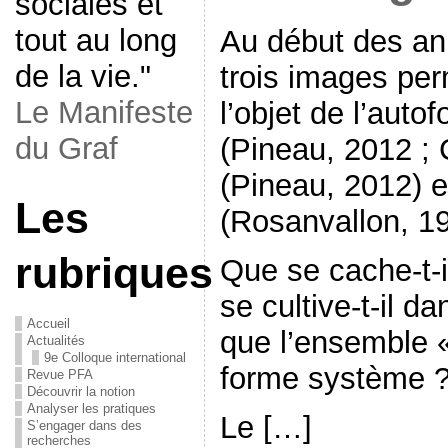
sociales et
tout au long
Au début des an
de la vie."
trois images per
Le Manifeste
l’objet de l’autof
du Graf
(Pineau, 2012 ; 
(Pineau, 2012) e
Les
(Rosanvallon, 19
rubriques
Que se cache-t-i
se cultive-t-il da
Accueil
que l’ensemble 
Actualités
9e Colloque international
forme système 
Revue PFA
Découvrir la notion
Analyser les pratiques
Le […]
S’engager dans des
recherches