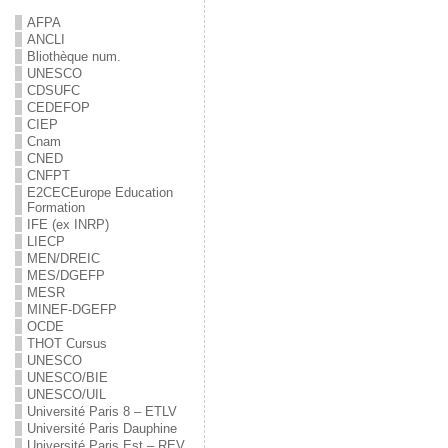
AFPA
ANCLI
Bliothèque num.
UNESCO
CDSUFC
CEDEFOP
CIEP
Cnam
CNED
CNFPT
E2C
EC
Europe Education
Formation
IFE (ex INRP)
LIECP
MEN/DREIC
MES/DGEFP
MESR
MINEF-DGEFP
OCDE
THOT Cursus
UNESCO
UNESCO/BIE
UNESCO/UIL
Université Paris 8 – ETLV
Université Paris Dauphine
Université Paris Est – REV