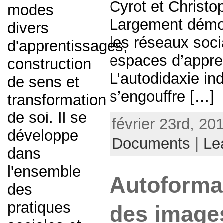
Cyrot et Chris
modes
Largement démoc
divers
les réseaux soci
d'apprentissages,
espaces d’appre
construction
L’autodidaxie ind
de sens et
s’engouffre […]
transformation
de soi. Il se
février 23rd, 20
développe
Documents
|
Le
dans
l'ensemble
Autoformat
des
pratiques
des image