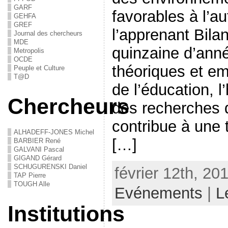
GARF
favorables à l’au
GEHFA
GREF
l’apprenant Bila
Journal des chercheurs
MDE
quinzaine d’ann
Metropolis
OCDE
théoriques et em
Peuple et Culture
T@D
de l’éducation, l’
Chercheurs
des recherches 
contribue à une 
ALHADEFF-JONES Michel
[…]
BARBIER René
GALVANI Pascal
GIGAND Gérard
SCHUGURENSKI Daniel
février 12th, 20
TAP Pierre
TOUGH Alle
Evénements
|
L
Institutions