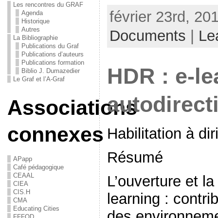
Les rencontres du GRAF
février 23rd, 20
Agenda
Historique
Autres
Documents
|
Le
La Bibliographie
Publications du Graf
Publications d’auteurs
Publications formation
HDR : e-le
Biblio J. Dumazedier
Le Graf et l’A-Graf
autodirect
Associations
connexes
Habilitation à di
Résumé
APapp
Café pédagogique
CEAAL
L’ouverture et l
CIEA
CIS.H
learning : contri
CMA
Educating Cities
des environneme
FFFOD