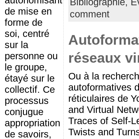
autonomisant
Bibliographie,
E
de mise en
comment
forme de
soi, centré
Autoformat
sur la
réseaux vi
personne ou
le groupe,
Ou à la recherch
étayé sur le
autoformatives 
collectif. Ce
réticulaires de 
processus
and Virtual Netw
conjugue
Traces of Self-L
appropriation
Twists and Turn
de savoirs,