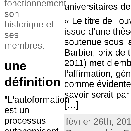
fonctionnement,
universitaires d
son
« Le titre de l’o
historique et
issue d’une thès
ses
soutenue sous l
membres.
Barbier, prix d
2011) met d’emb
une
l’affirmation, g
définition
comme évidente, 
savoir serait pa
"L'autoformation
[…]
est un
processus
février 26th, 20