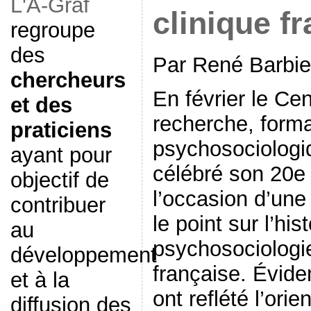
L'A-Graf
clinique f
regroupe
des
Par René Barbie
chercheurs
En février le Cen
et des
recherche, forma
praticiens
psychosociologi
ayant pour
célébré son 20e 
objectif de
l’occasion d’une 
contribuer
le point sur l’his
au
psychosociologie
développement
française. Évid
et à la
ont reflété l’orie
diffusion des