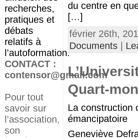
du centre en qu
recherches,
[…]
pratiques et
débats
février 26th, 20
relatifs à
Documents
|
Le
l’autoformation.
CONTACT :
L’Universi
contensor@gmail.com
Quart-mo
Pour tout
La construction 
savoir sur
émancipatoire
l’association,
son
Geneviève Defra