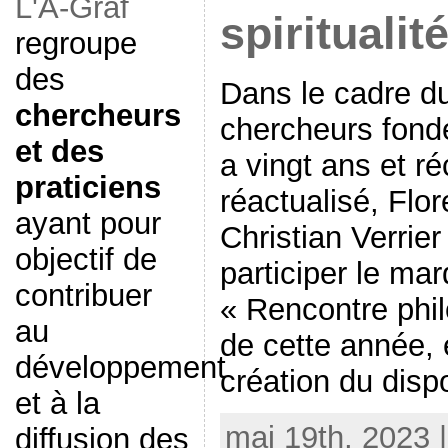
L'A-Graf
spiritualit
regroupe
des
Dans le cadre du
chercheurs
chercheurs fondé
et des
a vingt ans et 
praticiens
réactualisé, Flo
ayant pour
Christian Verrie
objectif de
participer le mar
contribuer
« Rencontre phil
au
de cette année, 
développement
création du dispo
et à la
mai 19th, 2023 
diffusion des