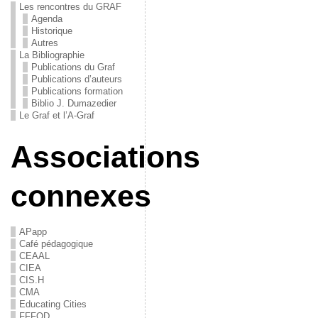
Les rencontres du GRAF
Agenda
Historique
Autres
La Bibliographie
Publications du Graf
Publications d’auteurs
Publications formation
Biblio J. Dumazedier
Le Graf et l’A-Graf
Associations
connexes
APapp
Café pédagogique
CEAAL
CIEA
CIS.H
CMA
Educating Cities
FFFOD