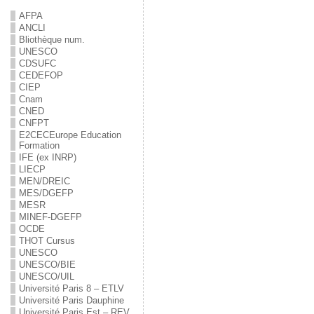
AFPA
ANCLI
Bliothèque num.
UNESCO
CDSUFC
CEDEFOP
CIEP
Cnam
CNED
CNFPT
E2C
EC
Europe Education
Formation
IFE (ex INRP)
LIECP
MEN/DREIC
MES/DGEFP
MESR
MINEF-DGEFP
OCDE
THOT Cursus
UNESCO
UNESCO/BIE
UNESCO/UIL
Université Paris 8 – ETLV
Université Paris Dauphine
Université Paris Est – REV