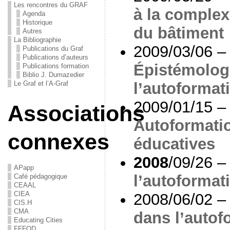
Les rencontres du GRAF
à la complex
Agenda
Historique
du bâtiment
Autres
La Bibliographie
2009/03/06 – 
Publications du Graf
Publications d’auteurs
Épistémolog
Publications formation
Biblio J. Dumazedier
l’autoformat
Le Graf et l’A-Graf
2009/01/15 –
Associations
Autoformati
connexes
éducatives
2008
/09/26 –
APapp
l’autoformat
Café pédagogique
CEAAL
CIEA
2008/06/02 –
CIS.H
CMA
dans l’autof
Educating Cities
FFFOD