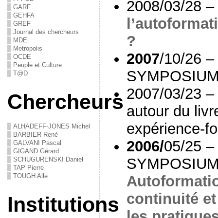
2008/03/28 – 
GARF
GEHFA
l’autoformati
GREF
Journal des chercheurs
?
MDE
Metropolis
2007
/10/26 –
OCDE
Peuple et Culture
SYMPOSIUM
T@D
2007/03/23 –
Chercheurs
autour du livr
expérience-fo
ALHADEFF-JONES Michel
BARBIER René
2006/
05/25 –
GALVANI Pascal
GIGAND Gérard
SYMPOSIUM
SCHUGURENSKI Daniel
TAP Pierre
TOUGH Alle
Autoformatio
continuité e
Institutions
les pratiques