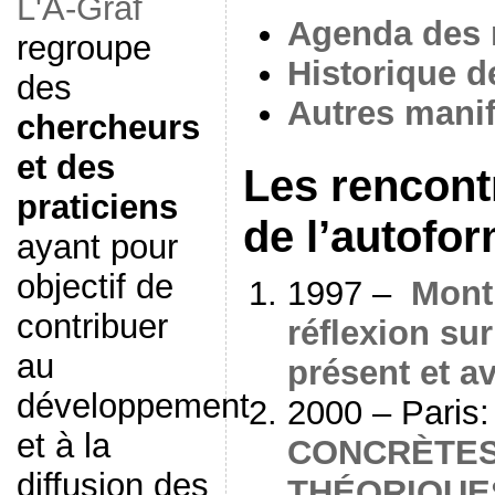
L'A-Graf
Agenda des 
regroupe
Historique d
des
Autres manif
chercheurs
et des
Les rencont
praticiens
de l’autofo
ayant pour
objectif de
1997 –
Montr
contribuer
réflexion sur
au
présent et a
développement
2000 – Paris
et à la
CONCRÈTES
diffusion des
THÉORIQUE