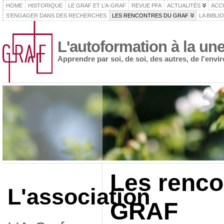
HOME
HISTORIQUE
LE GRAF ET L’A-GRAF
REVUE PFA
ACTUALITÉS
ACC
S’ENGAGER DANS DES RECHERCHES
LES RENCONTRES DU GRAF
LA BIBLI
L'autoformation à la un
Apprendre par soi, de soi, des autres, de l'env
Les renco
L'association
GRAF