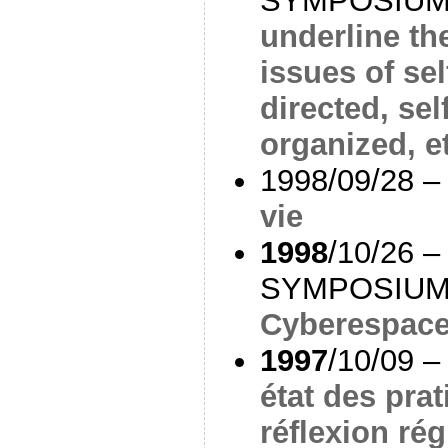
SYMPOSIUM
underline th
issues of sel
directed, sel
organized, et
1998/09/28 –
vie
1998
/10/26 –
SYMPOSIUM
Cyberespace
1997
/10/09 – 
état des prat
réflexion ré