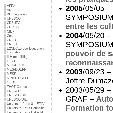
2005
/05/05 –
AFPA
ANCLI
Bliothèque num.
SYMPOSIUM
UNESCO
CDSUFC
entre les cul
CEDEFOP
CIEP
2004
/05/20 –
Cnam
CNED
SYMPOSIUM
CNFPT
E2C
EC
Europe Education
pouvoir de s
Formation
IFE (ex INRP)
reconnaissa
LIECP
MEN/DREIC
2003
/09/23 –
MES/DGEFP
MESR
MINEF-DGEFP
Joffre Dumaz
OCDE
THOT Cursus
2003/05/29 
UNESCO
UNESCO/BIE
GRAF –
Auto
UNESCO/UIL
Université Paris 8 – ETLV
Formation to
Université Paris Dauphine
Université Paris Est – REV