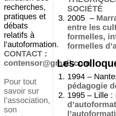
recherches,
SOCIÉTÉ
pratiques et
2005 –
Marr
débats
entre les cul
relatifs à
formelles, i
l’autoformation.
formelles d’
CONTACT :
Les colloqu
contensor@gmail.com
1994 – Nante
Pour tout
pédagogie de
savoir sur
1995 – Lille :
l’association,
d’autoformat
son
l’autoformat