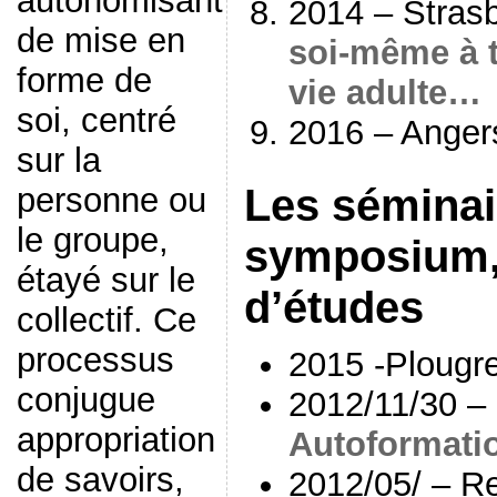
autonomisant
2014 – Stras
de mise en
soi-même à t
forme de
vie adulte…
soi, centré
2016 – Angers
sur la
Les séminai
personne ou
le groupe,
symposium,
étayé sur le
d’études
collectif. Ce
processus
2015 -Plougr
conjugue
2012/11/30 – C
appropriation
Autoformati
de savoirs,
2012/05/ – 