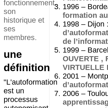
fonctionnement,
1996 – Borde
son
formation au
historique et
1998 – Dijon 
ses
d’autoformat
membres.
de l’informa
1999 – Barce
une
OUVERTE ,
définition
VIRTUELLE
2001 – Montpe
"L'autoformation
d’autoforma
est un
2006 – Toulo
processus
apprentissa