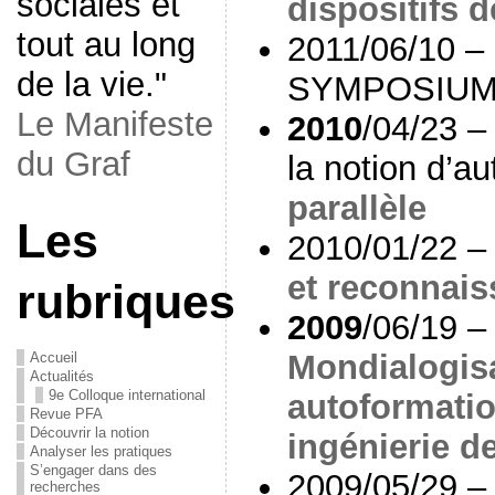
sociales et
dispositifs 
tout au long
2011/06/10 – 
de la vie."
SYMPOSIUM
Le Manifeste
2010
/04/23 –
du Graf
la notion d’a
parallèle
Les
2010/01/22 – 
et reconnai
rubriques
2009
/06/19 – 
Mondialogisa
Accueil
Actualités
9e Colloque international
autoformatio
Revue PFA
Découvrir la notion
ingénierie d
Analyser les pratiques
S’engager dans des
2009/05/29 – 
recherches