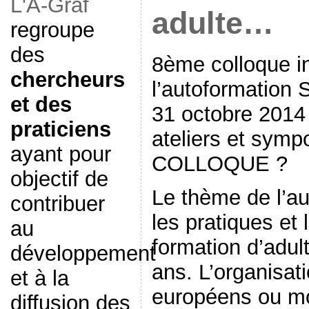
L'A-Graf
adulte…
regroupe
des
8ème colloque in
chercheurs
l’autoformation 
et des
31 octobre 201
praticiens
ateliers et sy
ayant pour
COLLOQUE ?
objectif de
Le thème de l’au
contribuer
les pratiques et
au
formation d’adul
développement
ans. L’organisat
et à la
européens ou mo
diffusion des