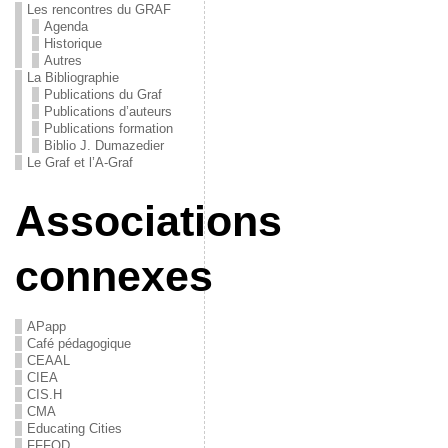
Les rencontres du GRAF
Agenda
Historique
Autres
La Bibliographie
Publications du Graf
Publications d’auteurs
Publications formation
Biblio J. Dumazedier
Le Graf et l’A-Graf
Associations
connexes
APapp
Café pédagogique
CEAAL
CIEA
CIS.H
CMA
Educating Cities
FFFOD