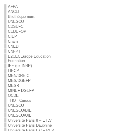
AFPA
ANCLI
Bliothèque num.
UNESCO
CDSUFC
CEDEFOP
CIEP
Cnam
CNED
CNFPT
E2C
EC
Europe Education
Formation
IFE (ex INRP)
LIECP
MEN/DREIC
MES/DGEFP
MESR
MINEF-DGEFP
OCDE
THOT Cursus
UNESCO
UNESCO/BIE
UNESCO/UIL
Université Paris 8 – ETLV
Université Paris Dauphine
Université Paris Est – REV