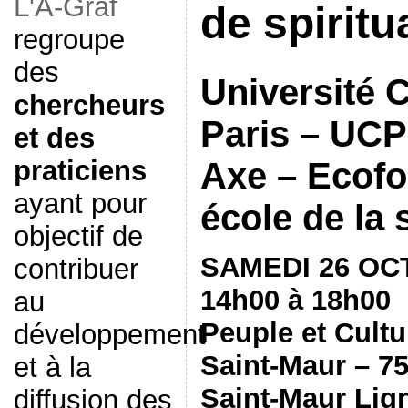
L'A-Graf
de spiritua
regroupe
des
Université 
chercheurs
Paris – UCP
et des
praticiens
Axe – Ecofo
ayant pour
école de la
objectif de
SAMEDI 26 OC
contribuer
14h00 à 18h00
au
Peuple et Cultu
développement
Saint-Maur – 7
et à la
Saint-Maur Lig
diffusion des