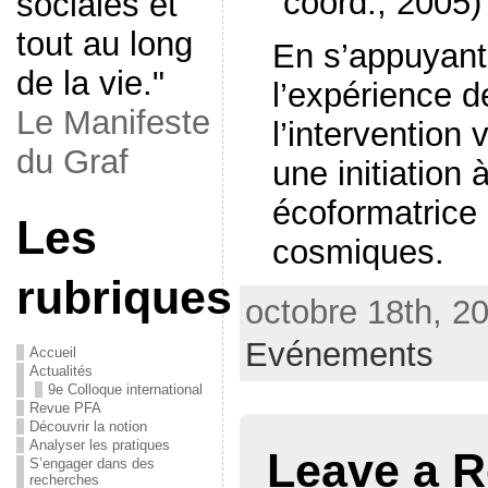
coord., 2005)
sociales et
tout au long
En s’appuyant
de la vie."
l’expérience d
Le Manifeste
l’intervention
du Graf
une initiation 
écoformatrice 
Les
cosmiques.
rubriques
octobre 18th, 20
Evénements
Accueil
Actualités
9e Colloque international
Revue PFA
Découvrir la notion
Analyser les pratiques
Leave a R
S’engager dans des
recherches