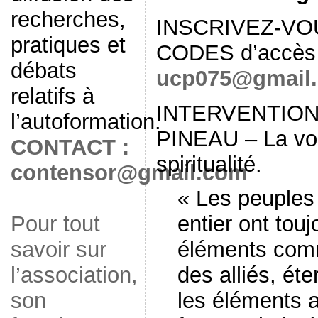
recherches,
INSCRIVEZ-VOUS
pratiques et
CODES d’accès 
débats
ucp075@gmail
relatifs à
INTERVENTIO
l’autoformation.
PINEAU – La voi
CONTACT :
spiritualité.
contensor@gmail.com
« Les peuples
Pour tout
entier ont tou
savoir sur
éléments co
l’association,
des alliés, ét
son
les éléments ai