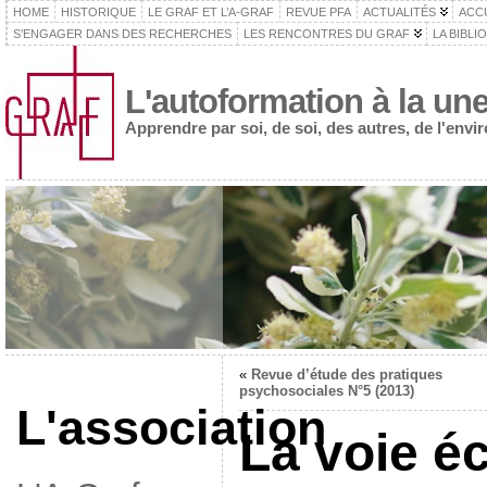
HOME
HISTORIQUE
LE GRAF ET L’A-GRAF
REVUE PFA
ACTUALITÉS
ACC
S’ENGAGER DANS DES RECHERCHES
LES RENCONTRES DU GRAF
LA BIBLI
L'autoformation à la un
Apprendre par soi, de soi, des autres, de l'env
«
Revue d’étude des pratiques
psychosociales N°5 (2013)
L'association
La voie é