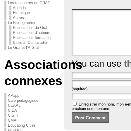
Les rencontres du GRAF
Agenda
Historique
Autres
La Bibliographie
Publications du Graf
Publications d’auteurs
Publications formation
Biblio J. Dumazedier
Le Graf et l’A-Graf
Associations
You can use
t
connexes
(required)
APapp
Café pédagogique
Enregistrer mon nom, mon e-ma
CEAAL
prochain commentaire.
CIEA
CIS.H
CMA
Educating Cities
FFFOD