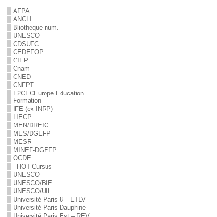
AFPA
ANCLI
Bliothèque num.
UNESCO
CDSUFC
CEDEFOP
CIEP
Cnam
CNED
CNFPT
E2C
EC
Europe Education
Formation
IFE (ex INRP)
LIECP
MEN/DREIC
MES/DGEFP
MESR
MINEF-DGEFP
OCDE
THOT Cursus
UNESCO
UNESCO/BIE
UNESCO/UIL
Université Paris 8 – ETLV
Université Paris Dauphine
Université Paris Est – REV