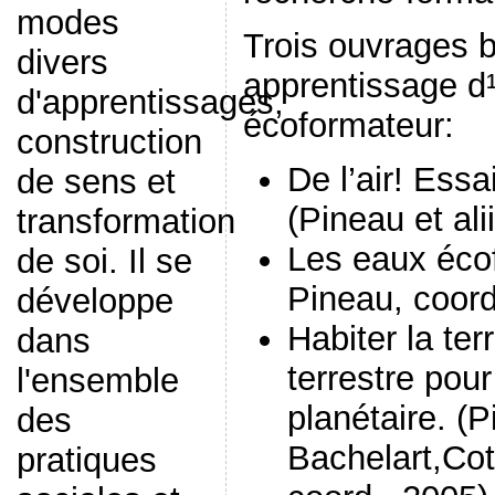
modes
Trois ouvrages b
divers
apprentissage d¹
d'apprentissages,
écoformateur:
construction
De l’air! Essa
de sens et
(Pineau et ali
transformation
Les eaux écof
de soi. Il se
Pineau, coord
développe
Habiter la te
dans
terrestre pou
l'ensemble
planétaire. (P
des
Bachelart,Co
pratiques