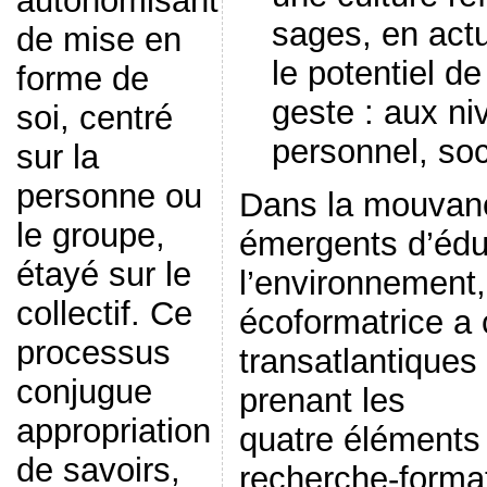
autonomisant
sages, en act
de mise en
le potentiel d
forme de
geste : aux n
soi, centré
personnel, soc
sur la
personne ou
Dans la mouvan
le groupe,
émergents d’édu
étayé sur le
l’environnement,
collectif. Ce
écoformatrice 
processus
transatlantiques 
conjugue
prenant les
appropriation
quatre éléments
de savoirs,
recherche-format