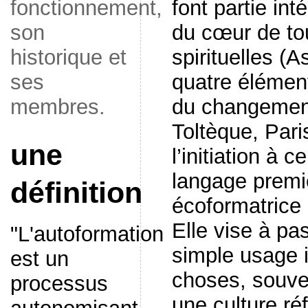
fonctionnement,
font partie int
son
du cœur de tou
historique et
spirituelles (
ses
quatre élémen
membres.
du changement
Toltèque, Pari
une
l’initiation à ce
langage premie
définition
écoformatrice
Elle vise à pa
"L'autoformation
simple usage 
est un
choses, souve
processus
une culture ré