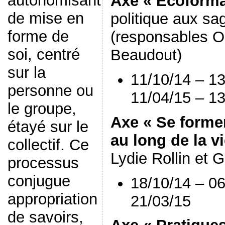
autonomisant
Axe « Ecoforma
de mise en
politique aux s
forme de
(responsables O
soi, centré
Beaudout)
sur la
11/10/14 – 13
personne ou
11/04/15 – 1
le groupe,
Axe « Se forme
étayé sur le
au long de la vi
collectif. Ce
Lydie Rollin et 
processus
conjugue
18/10/14 – 06
appropriation
21/03/15
de savoirs,