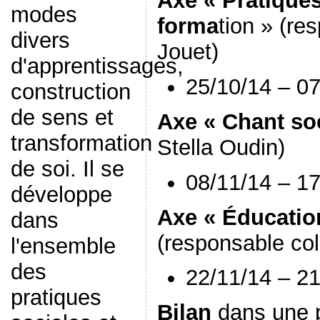
Axe « Pratiques
modes
forma
tion » (r
divers
Jouet)
d'apprentissages,
25/10/14 – 07
construction
de sens et
Axe « Chant so
transformation
Stella Oudin)
de soi. Il se
08/11/14 – 17
développe
Axe « Éducatio
dans
(responsable col
l'ensemble
des
22/11/14 – 21
pratiques
Bilan
dans une p