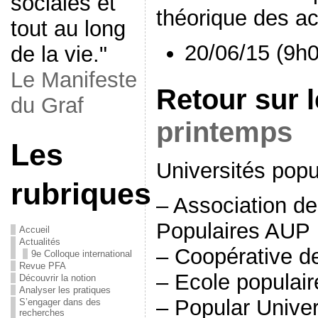
sociales et
théorique des ac
tout au long
20/06/15 (9h
de la vie."
Le Manifeste
Retour sur 
du Graf
printemps
Les
Universités popu
rubriques
– Association de
Populaires AUP
Accueil
Actualités
– Coopérative d
9e Colloque international
Revue PFA
– Ecole populair
Découvrir la notion
Analyser les pratiques
– Popular Univer
S’engager dans des
recherches