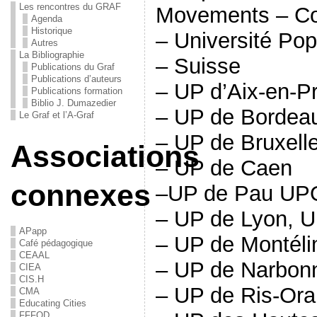
Les rencontres du GRAF
Movements – Co
Agenda
Historique
– Université Pop
Autres
La Bibliographie
– Suisse
Publications du Graf
Publications d’auteurs
– UP d’Aix-en-P
Publications formation
Biblio J. Dumazedier
– UP de Bordea
Le Graf et l’A-Graf
– UP de Bruxell
Associations
– UP de Caen
connexes
–UP de Pau UPO
– UP de Lyon, U
APapp
– UP de Montéli
Café pédagogique
CEAAL
– UP de Narbon
CIEA
CIS.H
– UP de Ris-Ora
CMA
Educating Cities
FFFOD