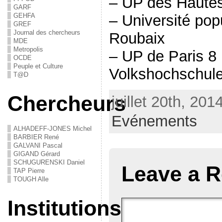
– UP des Haute
GARF
– Université pop
GEHFA
GREF
Journal des chercheurs
Roubaix
MDE
Metropolis
– UP de Paris 8
OCDE
Peuple et Culture
Volkshochschul
T@D
Chercheurs
juillet 20th, 201
Evénements
ALHADEFF-JONES Michel
BARBIER René
GALVANI Pascal
GIGAND Gérard
SCHUGURENSKI Daniel
Leave a R
TAP Pierre
TOUGH Alle
Institutions