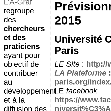
L'A-Graf
Prévisionn
regroupe
2015
des
chercheurs
et des
Université 
praticiens
Paris
ayant pour
LE Site
:
http:/
objectif de
LA Plateforme
:
contribuer
paris.org/inde
au
LE
facebook
développement
https://www.f
et à la
niversit%C3%A
diffusion des