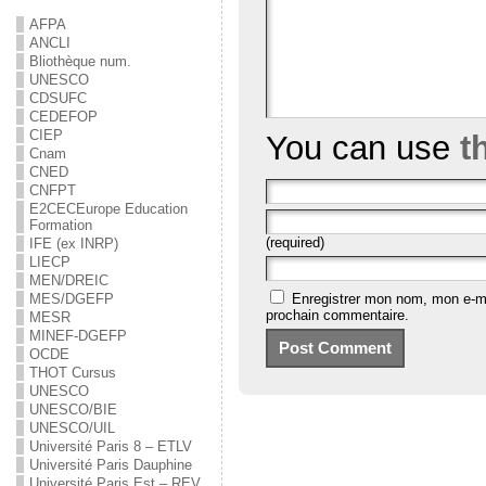
AFPA
ANCLI
Bliothèque num.
UNESCO
CDSUFC
CEDEFOP
CIEP
You can use
t
Cnam
CNED
CNFPT
E2C
EC
Europe Education
Formation
(required)
IFE (ex INRP)
LIECP
MEN/DREIC
Enregistrer mon nom, mon e-ma
MES/DGEFP
prochain commentaire.
MESR
MINEF-DGEFP
OCDE
THOT Cursus
UNESCO
UNESCO/BIE
UNESCO/UIL
Université Paris 8 – ETLV
Université Paris Dauphine
Université Paris Est – REV