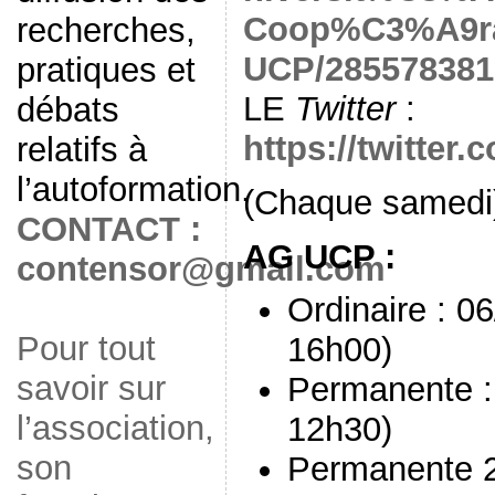
Coop%C3%A9rat
recherches,
UCP/285578381
pratiques et
LE
Twitter
:
débats
https://twitter
relatifs à
l’autoformation.
(Chaque samedi
CONTACT :
AG UCP :
contensor@gmail.com
Ordinaire : 0
Pour tout
16h00)
savoir sur
Permanente :
l’association,
12h30)
son
Permanente 2