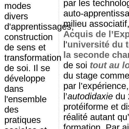
par les technolo
modes
auto-apprentiss
divers
milieu associatif
d'apprentissages,
Acquis de l’Ex
construction
l’
université du 
de sens et
la seconde cha
transformation
de soi
tout au l
de soi. Il se
du stage comme
développe
par l’expérience
dans
l’
autodidaxie
du 2
l'ensemble
protéiforme et d
des
réalité autant q
pratiques
formation. Par ai