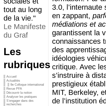
sociales et
3.0, l’internaut
tout au long
en zappant,
parf
de la vie."
médiations et 
Le Manifeste
garantissent la v
du Graf
connaissances tr
des apprentissag
Les
idéologies véhic
rubriques
critique. Avec l
s’instruire à di
Accueil
Actualités
prestigieux étab
9e Colloque international
Revue PFA
MIT, Berkeley, e
Découvrir la notion
Analyser les pratiques
de l’institution 
S’engager dans des
recherches