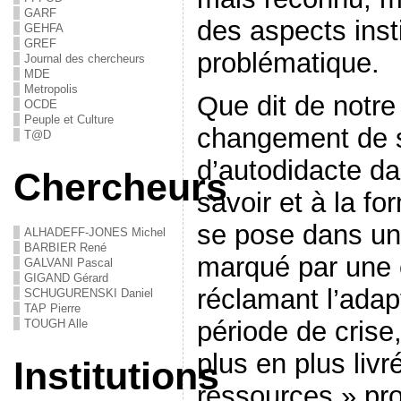
GARF
des aspects insti
GEHFA
GREF
problématique.
Journal des chercheurs
MDE
Metropolis
Que dit de notr
OCDE
Peuple et Culture
changement de st
T@D
d’autodidacte da
Chercheurs
savoir et à la f
se pose dans un
ALHADEFF-JONES Michel
BARBIER René
marqué par une 
GALVANI Pascal
GIGAND Gérard
réclamant l’adapt
SCHUGURENSKI Daniel
TAP Pierre
période de crise,
TOUGH Alle
plus en plus liv
Institutions
ressources » pro