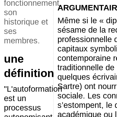
fonctionnement,
ARGUMENTAI
son
Même si le « dip
historique et
sésame de la r
ses
professionnelle 
membres.
capitaux symboli
une
contemporaine re
traditionnelle de
définition
quelques écrivai
Sartre) ont nour
"L'autoformation
sociale. Les con
est un
s’estompent, le 
processus
académique ou l