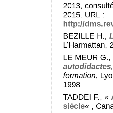
2013, consult
2015. URL :
http://dms.re
BEZILLE H.,
L’Harmattan, 
LE MEUR G.,
autodidactes
formation
, Lyo
1998
TADDEI F., «
siècle
« , Can