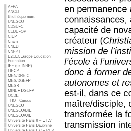
en permanence à
AFPA
ANCLI
Bliothèque num.
connaissances, à
UNESCO
CDSUFC
capacité de nova
CEDEFOP
CIEP
créateur (
Christi
Cnam
CNED
mission de l’inst
CNFPT
E2C
EC
Europe Education
l’école à l’univer
Formation
IFE (ex INRP)
donc à former d
LIECP
MEN/DREIC
autonomes et r
MES/DGEFP
MESR
est-il, dans ce c
MINEF-DGEFP
OCDE
THOT Cursus
maître/disciple,
UNESCO
UNESCO/BIE
transformée la f
UNESCO/UIL
Université Paris 8 – ETLV
transmission int
Université Paris Dauphine
Université Paris Est – REV