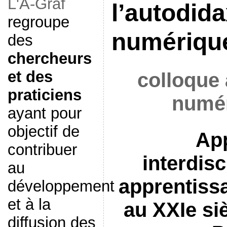
L'A-Graf
l’autodida
regroupe
numériqu
des
chercheurs
et des
colloque 
praticiens
numé
ayant pour
objectif de
Ap
contribuer
interdisc
au
apprentiss
développement
et à la
au XXIe siè
diffusion des