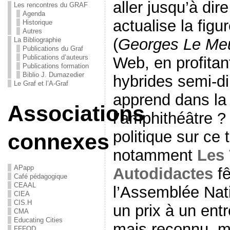
aller jusqu’à dir
Les rencontres du GRAF
Agenda
actualise la fig
Historique
Autres
(
Georges Le Me
La Bibliographie
Publications du Graf
Publications d’auteurs
Web, en profitant
Publications formation
Biblio J. Dumazedier
hybrides semi-dir
Le Graf et l’A-Graf
apprend dans la 
Associations
l’amphithéâtre 
politique sur ce 
connexes
notamment
Les 
APapp
Autodidactes
fê
Café pédagogique
CEAAL
l’Assemblée Nati
CIEA
CIS.H
un prix à un ent
CMA
Educating Cities
mais reconnu, m
FFFOD