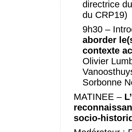
directrice d
du CRP19)
9h30 – Intro
aborder le(
contexte a
Olivier Lum
Vanoosthuys
Sorbonne No
MATINEE –
L
reconnaissan
socio-histori