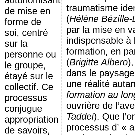
autonomisant
traumatisme ident
de mise en
(
Hélène Bézille
forme de
par la mise en v
soi, centré
indispensable à 
sur la
formation, en par
personne ou
(
Brigitte Albero
)
le groupe,
dans le paysage
étayé sur le
une réalité auta
collectif. Ce
formation au lon
processus
ouvrière de l’ave
conjugue
Taddei
). Que l’
appropriation
processus d’ « a
de savoirs,