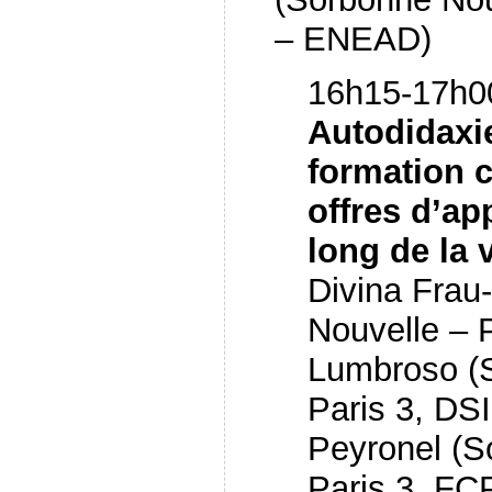
– ENEAD)
16h15-17h00
Autodidaxi
formation c
offres d’ap
long de la 
Divina Frau
Nouvelle – P
Lumbroso (
Paris 3, DS
Peyronel (S
Paris 3, FCP