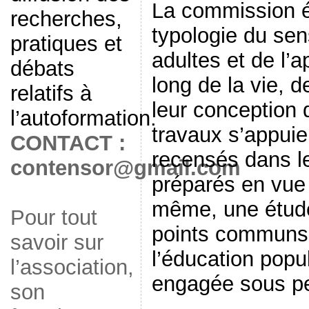
La commission ét
recherches,
typologie du sen
pratiques et
adultes et de l’
débats
long de la vie, d
relatifs à
leur conception
l’autoformation.
travaux s’appuie
CONTACT :
recensés dans l
contensor@gmail.com
préparés en vu
même, une étud
Pour tout
points communs e
savoir sur
l’éducation popul
l’association,
engagée sous p
son