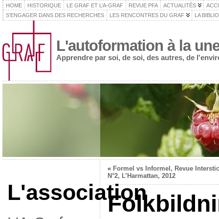
HOME
HISTORIQUE
LE GRAF ET L’A-GRAF
REVUE PFA
ACTUALITÉS
ACC
S’ENGAGER DANS DES RECHERCHES
LES RENCONTRES DU GRAF
LA BIBLI
L'autoformation à la un
Apprendre par soi, de soi, des autres, de l'env
«
Formel vs Informel, Revue Interstic
N°2, L’Harmattan, 2012
L'association
Folkbildni