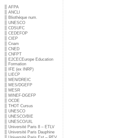
AFPA
ANCLI
Bliothèque num.
UNESCO
CDSUFC
CEDEFOP
CIEP
Cnam
CNED
CNFPT
E2C
EC
Europe Education
Formation
IFE (ex INRP)
LIECP
MEN/DREIC
MES/DGEFP
MESR
MINEF-DGEFP
OCDE
THOT Cursus
UNESCO
UNESCO/BIE
UNESCO/UIL
Université Paris 8 – ETLV
Université Paris Dauphine
Université Paris Est – REV