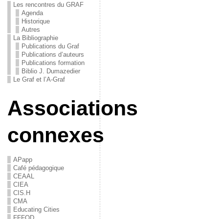
Les rencontres du GRAF
Agenda
Historique
Autres
La Bibliographie
Publications du Graf
Publications d’auteurs
Publications formation
Biblio J. Dumazedier
Le Graf et l’A-Graf
Associations
connexes
APapp
Café pédagogique
CEAAL
CIEA
CIS.H
CMA
Educating Cities
FFFOD