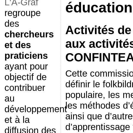
L'A-Graf
éducation
regroupe
des
Activités de
chercheurs
aux activité
et des
praticiens
CONFINTEA
ayant pour
Cette commission
objectif de
définir le folkbil
contribuer
populaire, les me
au
les méthodes d’
développement
ainsi que d’autre
et à la
d’apprentissage t
diffusion des