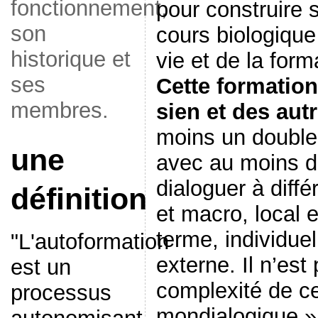
fonctionnement,
pour construire s
son
cours biologique
historique et
vie et de la for
ses
Cette formatio
membres.
sien et des aut
moins un double
une
avec au moins de
dialoguer à diffé
définition
et macro, local e
terme, individuel 
"L'autoformation
externe. Il n’est
est un
complexité de c
processus
mondialogique »