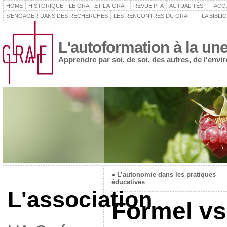
HOME
HISTORIQUE
LE GRAF ET L’A-GRAF
REVUE PFA
ACTUALITÉS
ACC
S’ENGAGER DANS DES RECHERCHES
LES RENCONTRES DU GRAF
LA BIBLI
L'autoformation à la un
Apprendre par soi, de soi, des autres, de l'env
«
L’autonomie dans les pratiques
éducatives
L'association
Formel vs