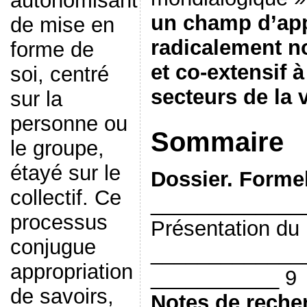
autonomisant
un champ d’ap
de mise en
radicalement 
forme de
et co-extensif à
soi, centré
secteurs de la 
sur la
personne ou
Sommaire
le groupe,
étayé sur le
Dossier. Formel
collectif. Ce
_____________
processus
Présentation du
conjugue
_____________
appropriation
___________ 9
de savoirs,
Notes de reche