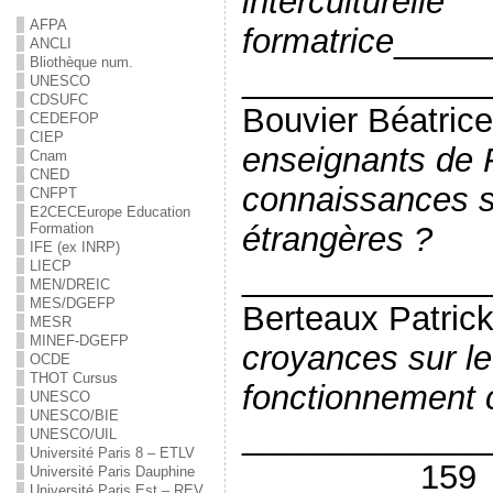
interculturelle
AFPA
formatrice
_____
ANCLI
Bliothèque num.
_____________
UNESCO
CDSUFC
Bouvier Béatric
CEDEFOP
CIEP
enseignants de Fl
Cnam
CNED
connaissances su
CNFPT
E2C
EC
Europe Education
étrangères ?
Formation
IFE (ex INRP)
LIECP
_____________
MEN/DREIC
MES/DGEFP
Berteaux Patric
MESR
MINEF-DGEFP
croyances sur l
OCDE
THOT Cursus
fonctionnement c
UNESCO
UNESCO/BIE
_____________
UNESCO/UIL
Université Paris 8 – ETLV
_________ 159
Université Paris Dauphine
Université Paris Est – REV