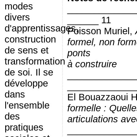
modes
_____________
divers
______ 11
d'apprentissages,
Poisson Muriel,
construction
formel, non forme
de sens et
ponts
transformation
à construire
de soi. Il se
_____________
développe
_____________
dans
El Bouazzaoui 
l'ensemble
formelle : Quell
des
articulations ave
pratiques
_____________