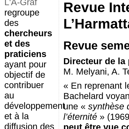
L'A-Graf
Revue Inte
regroupe
L’Harmatt
des
chercheurs
et des
Revue semes
praticiens
Directeur de la
ayant pour
M. Melyani, A. T
objectif de
contribuer
« En reprenant l
au
Bachelard voyan
développement
une «
synthèse 
et à la
l’éternité
» (1969
diffusion des
peut être vue