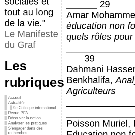
sociales et
______ 29
tout au long
Amar Mohamme
de la vie."
éducation non f
Le Manifeste
quels rôles pour 
du Graf
_____________
___ 39
Les
Dahmani Hassen
Benkhalifa,
Anal
rubriques
Agriculteurs
Accueil
_____________
Actualités
9e Colloque international
_____________
Revue PFA
Découvrir la notion
Poisson Muriel, 
Analyser les pratiques
S’engager dans des
Education non f
recherches