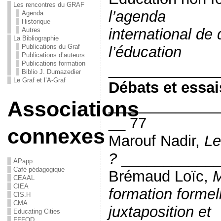
Les rencontres du GRAF
l’agenda
Agenda
Historique
international d
Autres
La Bibliographie
Publications du Graf
l’éducation
Publications d’auteurs
Publications formation
_____________
Biblio J. Dumazedier
Le Graf et l’A-Graf
Débats et essai
_____________
Associations
__ 77
connexes
Marouf Nadir,
Le
?
____________
APapp
Café pédagogique
Brémaud Loïc,
M
CEAAL
CIEA
formation formell
CIS.H
CMA
juxtaposition et
Educating Cities
FFFOD