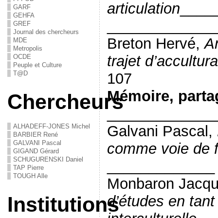
articulation
____
GARF
GEHFA
_____________
GREF
Journal des chercheurs
Breton Hervé,
A
MDE
Metropolis
trajet d’accultur
OCDE
Peuple et Culture
T@D
107
Mémoire, partag
Chercheurs
_____________
Galvani Pascal,
ALHADEFF-JONES Michel
BARBIER René
GALVANI Pascal
comme voie de f
GIGAND Gérard
SCHUGURENSKI Daniel
_____________
TAP Pierre
TOUGH Alle
Monbaron Jacqu
d’études en tant
Institutions