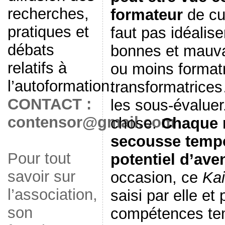
recherches,
formateur
de cul
pratiques et
faut pas idéalis
débats
bonnes et mauva
relatifs à
ou moins formatr
l’autoformation.
transformatrices
CONTACT :
les sous-évaluer
contensor@gmail.com
chose.
Chaque r
secousse tempo
Pour tout
potentiel d’ave
savoir sur
occasion, ce
Kai
l’association,
saisi par elle et 
son
compétences tem